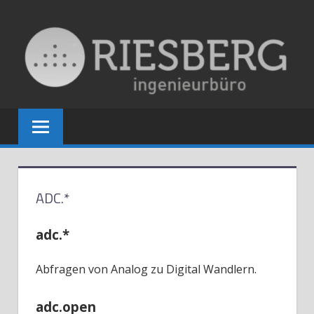
Zum
Inhalt
springen
ING. BÜRO
RIESBERG
ADC.*
adc.*
Abfragen von Analog zu Digital Wandlern.
adc.open