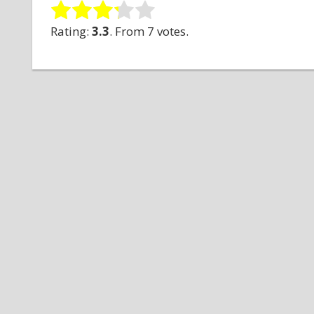
Rating:
3.3
. From 7 votes.